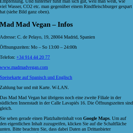
Empfehlung. Und hinterher fühlt man sich gut, weil man weiß, wie
viel Wasser, CO2 etc. man gegenüber einem Rindfleischburger gespart
hat (siehe Bild ganz oben).
Mad Mad Vegan – Infos
Adresse: C. de Pelayo, 19, 28004 Madrid, Spanien
Öffnungszeiten: Mo – So 13:00 – 24:00h
Telefon:
+34 914 44 20 77
www.madmadvegan.com
Speisekarte auf Spanisch und Englisch
Zahlung bar und mit Karte. W-LAN.
Das Mad Mad Vegan hat übrigens noch eine zweite Filiale in der
südlichen Innenstadt in der Calle Lavapiés 16. Die Öffnungszeiten sin
gleich.
Sie sehen gerade einen Platzhalterinhalt von
Google Maps
. Um auf
den eigentlichen Inhalt zuzugreifen, klicken Sie auf die Schaltfläche
unten. Bitte beachten Sie, dass dabei Daten an Drittanbieter