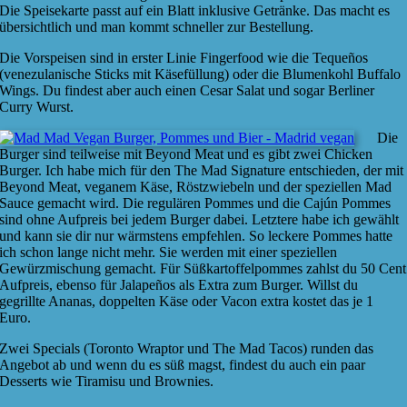
Die Speisekarte passt auf ein Blatt inklusive Getränke. Das macht es
übersichtlich und man kommt schneller zur Bestellung.
Die Vorspeisen sind in erster Linie Fingerfood wie die Tequeños
(venezulanische Sticks mit Käsefüllung) oder die Blumenkohl Buffalo
Wings. Du findest aber auch einen Cesar Salat und sogar Berliner
Curry Wurst.
Die
Burger sind teilweise mit Beyond Meat und es gibt zwei Chicken
Burger. Ich habe mich für den The Mad Signature entschieden, der mit
Beyond Meat, veganem Käse, Röstzwiebeln und der speziellen Mad
Sauce gemacht wird. Die regulären Pommes und die Cajún Pommes
sind ohne Aufpreis bei jedem Burger dabei. Letztere habe ich gewählt
und kann sie dir nur wärmstens empfehlen. So leckere Pommes hatte
ich schon lange nicht mehr. Sie werden mit einer speziellen
Gewürzmischung gemacht. Für Süßkartoffelpommes zahlst du 50 Cent
Aufpreis, ebenso für Jalapeños als Extra zum Burger. Willst du
gegrillte Ananas, doppelten Käse oder Vacon extra kostet das je 1
Euro.
Zwei Specials (Toronto Wraptor und The Mad Tacos) runden das
Angebot ab und wenn du es süß magst, findest du auch ein paar
Desserts wie Tiramisu und Brownies.