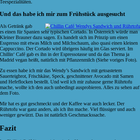
Teespezialitäten.
Und das habe ich mir zum Frühstück ausgesucht
Als Getränk gab
es einen für Spanien sehr typischen Cortado. In Österreich würde man
Kleiner Brauner dazu sagen. Es handelt sich im Prinzip um einen
Esspresso mit etwas Milch und Milchschaum, also quasi einen kleinen
Cappuccino. Der Cortado wird übrigens häufig im Glas serviert. Im
Chillin‘ Café gab es ihn in der Espressotasse und da das Thema ja
Madrid vegan heißt, natürlich mit Pflanzenmilch (Siehe voriges Foto).
Zu essen habe ich mir das Wendy’s Sandwich mit getoastetem
Sauerteigbrot, Frischkäse, Speck, geschnittener Avocado mit Samen
und Hefeflocken bestellt. Und weil ich mir zuhause gerne Rührtofu
mache, wollte ich den auch unbedingt ausprobieren. Alles zu sehen auf
dem Foto.
Mir hat es gut geschmeckt und der Kaffee war auch lecker. Der
Rührtofu war ganz anders, als ich ihn mache. Viel flüssiger und auch
weniger gewürzt. Das ist natürlich Geschmackssache.
Fazit