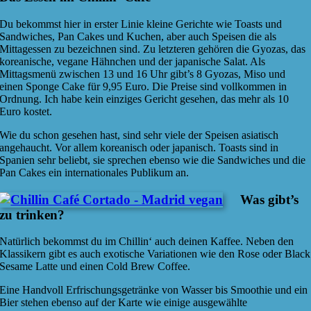
Du bekommst hier in erster Linie kleine Gerichte wie Toasts und
Sandwiches, Pan Cakes und Kuchen, aber auch Speisen die als
Mittagessen zu bezeichnen sind. Zu letzteren gehören die Gyozas, das
koreanische, vegane Hähnchen und der japanische Salat. Als
Mittagsmenü zwischen 13 und 16 Uhr gibt’s 8 Gyozas, Miso und
einen Sponge Cake für 9,95 Euro. Die Preise sind vollkommen in
Ordnung. Ich habe kein einziges Gericht gesehen, das mehr als 10
Euro kostet.
Wie du schon gesehen hast, sind sehr viele der Speisen asiatisch
angehaucht. Vor allem koreanisch oder japanisch. Toasts sind in
Spanien sehr beliebt, sie sprechen ebenso wie die Sandwiches und die
Pan Cakes ein internationales Publikum an.
Was gibt’s
zu trinken?
Natürlich bekommst du im Chillin‘ auch deinen Kaffee. Neben den
Klassikern gibt es auch exotische Variationen wie den Rose oder Black
Sesame Latte und einen Cold Brew Coffee.
Eine Handvoll Erfrischungsgetränke von Wasser bis Smoothie und ein
Bier stehen ebenso auf der Karte wie einige ausgewählte