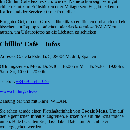
Im Chillin‘ Café lässt es sich, wie der Name schon sagt, sehr gut
chillen. Gut zum Frühstücken oder Mittagessen. Es gibt leckeren
Kaffee und der Service ist sehr freundlich.
Ein guter Ort, um der Großstadthektik zu entfliehen und auch mal ein
bisschen am Laptop zu arbeiten oder das kostenlose W-LAN zu
nutzen, um Urlaubsfotos an die Liebsten zu schicken.
Chillin‘ Café – Infos
Adresse: C. de la Estrella, 5, 28004 Madrid, Spanien
Öffnungszeiten: Mo u. Di, 9:30 – 16:00h // Mi – Fr, 9:30 – 19:00h //
Sa u. So, 10:00 – 20:00h
Telefon:
+34 691 53 59 46
www.chillingcafe.es
Zahlung bar und mit Karte. W-LAN.
Sie sehen gerade einen Platzhalterinhalt von
Google Maps
. Um auf
den eigentlichen Inhalt zuzugreifen, klicken Sie auf die Schaltfläche
unten. Bitte beachten Sie, dass dabei Daten an Drittanbieter
weitergegeben werden.