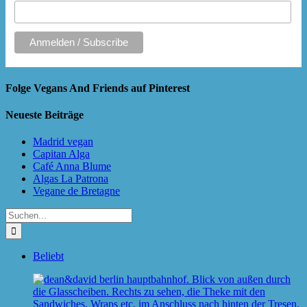
Folge Vegans And Friends auf Pinterest
Neueste Beiträge
Madrid vegan
Capitan Alga
Café Anna Blume
Algas La Patrona
Vegane de Bretagne
Suche
nach:
Beliebt