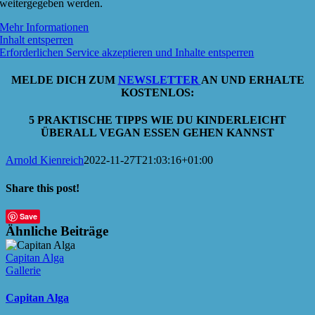
weitergegeben werden.
Mehr Informationen
Inhalt entsperren
Erforderlichen Service akzeptieren und Inhalte entsperren
MELDE DICH ZUM
NEWSLETTER
AN UND ERHALTE
KOSTENLOS:
5 PRAKTISCHE TIPPS WIE DU KINDERLEICHT
ÜBERALL VEGAN ESSEN GEHEN KANNST
Arnold Kienreich
2022-11-27T21:03:16+01:00
Share this post!
Facebook
X
LinkedIn
WhatsApp
E-
Save
Mail
Ähnliche Beiträge
Capitan Alga
Gallerie
Capitan Alga