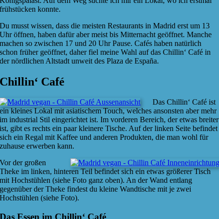
Königspalast. Auf dem Weg suchte ich mir ein Lokal, wo ich erstmal
frühstücken konnte.
Du musst wissen, dass die meisten Restaurants in Madrid erst um 13
Uhr öffnen, haben dafür aber meist bis Mitternacht geöffnet. Manche
machen so zwischen 17 und 20 Uhr Pause. Cafés haben natürlich
schon früher geöffnet, daher fiel meine Wahl auf das Chillin‘ Café in
der nördlichen Altstadt unweit des Plaza de España.
Chillin‘ Café
Das Chillin‘ Café ist
ein kleines Lokal mit asiatischem Touch, welches ansonsten aber mehr
im industrial Stil eingerichtet ist. Im vorderen Bereich, der etwas breiter
ist, gibt es rechts ein paar kleinere Tische. Auf der linken Seite befindet
sich ein Regal mit Kaffee und anderen Produkten, die man wohl für
zuhause erwerben kann.
Vor der großen
Theke im linken, hinteren Teil befindet sich ein etwas größerer Tisch
mit Hochstühlen (siehe Foto ganz oben). An der Wand entlang
gegenüber der Theke findest du kleine Wandtische mit je zwei
Hochstühlen (siehe Foto).
Das Essen im Chillin‘ Café