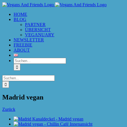
Zum
Inhalt
HOME
springen
BLOG
PARTNER
ÜBERSICHT
VEGANUARY
NEWSLETTER
FREEBIE
ABOUT
Suche
nach:
Suche
nach:
Madrid vegan
Zurück
Zeige
grösseres